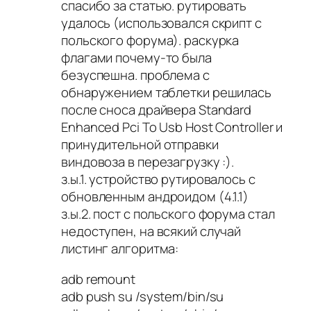
спасибо за статью. рутировать
удалось (использовался скрипт с
польского форума). раскурка
флагами почему-то была
безуспешна. проблема с
обнаружением таблетки решилась
после сноса драйвера Standard
Enhanced Pci To Usb Host Controller и
принудительной отправки
виндовоза в перезагрузку :).
з.ы.1. устройство рутировалось с
обновленным андроидом (4.1.1)
з.ы.2. пост с польского форума стал
недоступен, на всякий случай
листинг алгоритма:
adb remount
adb push su /system/bin/su