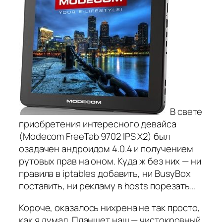
В свете
приобретения интересного девайса
(Modecom FreeTab 9702 IPS X2) был
озадачен андроидом 4.0.4 и получением
рутовых прав на оном. Куда ж без них — ни
правила в iptables добавить, ни BusyBox
поставить, ни рекламу в hosts порезать…
Короче, оказалось нихрена не так просто,
как я думал. Планшет наш — чистокровный