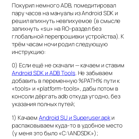
Покурил немного ADB, помедитировал
пару часов на мануалы из Android SDK и
решил впихнуть невпихуемое (в смысле
запихнуть «su» на RO-раздел без
глобальной перепрошивки устройства). К
трём часам ночи родил следующую
инструкцию:
0) Если ещё не скачали — качаем и ставим
Android SDK и ADB Tools
. Не забываем
добавить в переменную %PATH% пути к
«tools» и «platform-tools», дабы потом в
консоли дёргать adb откуда угодно, без
указания полных путей;
1) Качаем
Android SU и Superuser.apk
и
распаковываем куда-то в удобное место
(у меня это было «C:\ANDSDK»);