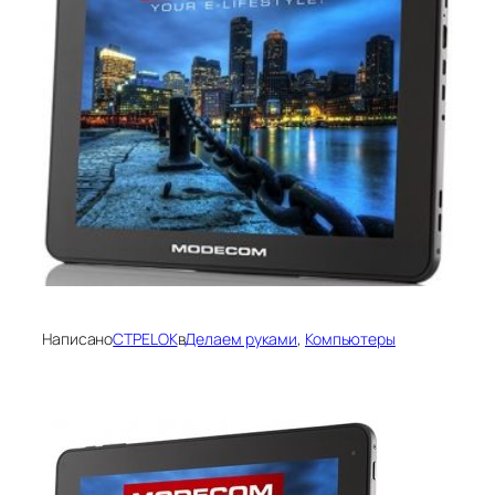
Написано
CTPELOK
в
Делаем руками
, 
Компьютеры