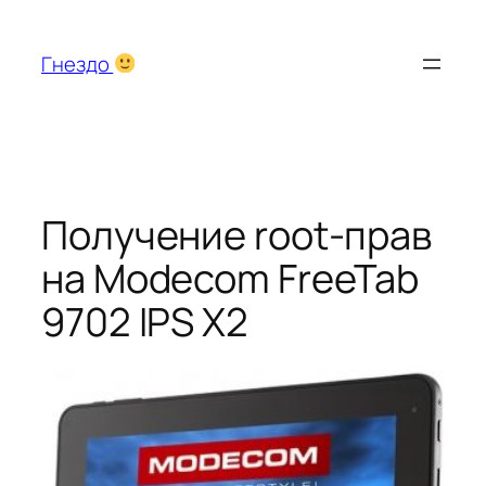
Перейти
к
Гнездо
содержимому
Получение root-прав
на Modecom FreeTab
9702 IPS X2