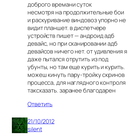
доброго времани суток
несмотря на продолжительные бои
и раскуривание виндовоз упорно не
видит планшет. в диспетчере
устройств пишет — андроид адб
девайс, но при сканировании адб
девайсов ничего нет. от удивления я
даже пытался отрутить из под
убунты, но там еще курить и курить.
можеш кинуть пару-тройку скринов
процесса, для наглядного контроля
таксказать. заранее благодарен
Ответить
21/10/2012
silent