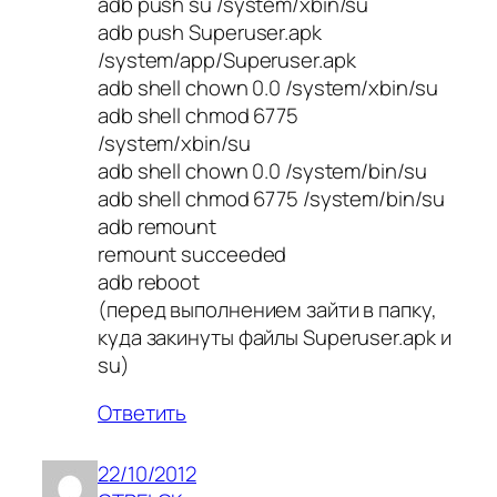
adb push su /system/xbin/su
adb push Superuser.apk
/system/app/Superuser.apk
adb shell chown 0.0 /system/xbin/su
adb shell chmod 6775
/system/xbin/su
adb shell chown 0.0 /system/bin/su
adb shell chmod 6775 /system/bin/su
adb remount
remount succeeded
adb reboot
(перед выполнением зайти в папку,
куда закинуты файлы Superuser.apk и
su)
Ответить
22/10/2012