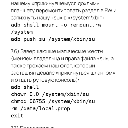
нашему «прикинувшемуся дохлым»
планшету перемонтировать раздел в RW и
запихнуть нашу «su» в «/system/xbin»:
adb shell mount -o remount,rw
/system
adb push su /system/xbin/su
7.6) Завершающие магические жесты
(меняем владельца и права файла «su», а
также грохаем наш флаг, который
заставлял девайс «прикинуться шлангом»
и отдать рутовую консоль):
adb shell
chown 0.0 /system/xbin/su
chmod 06755 /system/xbin/su
rm /data/local.prop
exit
7.7) Перезагрузка.