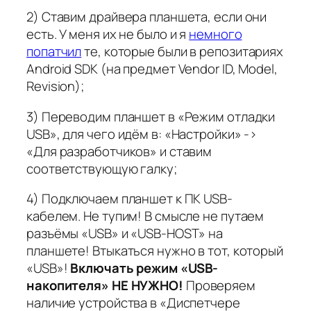
2) Ставим драйвера планшета, если они
есть. У меня их не было и я
немного
попатчил
те, которые были в репозитариях
Android SDK (на предмет Vendor ID, Model,
Revision);
3) Переводим планшет в «Режим отладки
USB», для чего идём в: «Настройки» ->
«Для разработчиков» и ставим
соответствующую галку;
4) Подключаем планшет к ПК USB-
кабелем. Не тупим! В смысле не путаем
разъёмы «USB» и «USB-HOST» на
планшете! Втыкаться нужно в тот, который
«USB»!
Включать режим «USB-
накопителя» НЕ НУЖНО!
Проверяем
наличие устройства в «Диспетчере