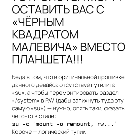
ОСТАВИТЬ ВАС С
«ЧЁРНЫМ
КВАДРАТОМ
МАЛЕВИЧА» ВМЕСТО
ПЛАНШЕТА!!!
Беда в том, что в оригинальной прошивке
данного девайса отсутствует утилита
«su», а чтобы перемонтировать раздел
«/system» в RW (дабы запихнуть туда эту
самую «su») — нужно, опять таки, сказать
чего-то в стиле:
su -c 'mount -o remount, rw...'
Короче — логический тупик.