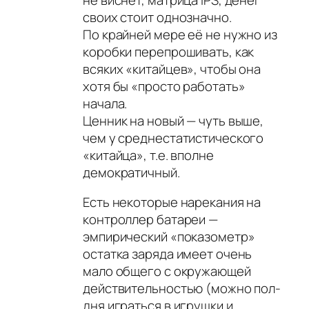
своих стоит однозначно.
По крайней мере её не нужно из
коробки перепрошивать, как
всяких «китайцев», чтобы она
хотя бы «просто работать»
начала.
Ценник на новый — чуть выше,
чем у среднестатистического
«китайца», т.е. вполне
демократичный.
Есть некоторые нарекания на
контроллер батареи —
эмпирический «показометр»
остатка заряда имеет очень
мало общего с окружающей
действительностью (можно пол-
дня играться в игрушки и