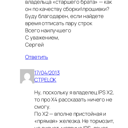
владельца «старшего брата» — как
он по качеству сборки\прошивки?
Буду благодарен, если найдете
время отписать пару строк
Всего наилучшего
С уважением,
Сергей
Ответить
17/04/2013
CTPELOK
Ну, поскольку я владелец IPS X2,
то про X4 рассказать ничего не
смогу.
По X2 — вполне пристойная и
«прямая» железка. Не тормозит,
не виснет, матрица IPS, денег