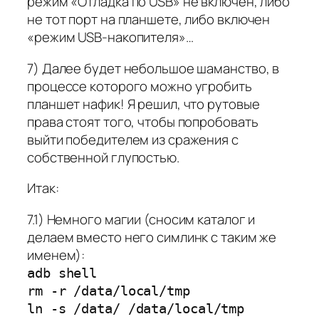
режим «Отладка по USB» не включен, либо
не тот порт на планшете, либо включен
«режим USB-накопителя»…
7) Далее будет небольшое шаманство, в
процессе которого можно угробить
планшет нафик! Я решил, что рутовые
права стоят того, чтобы попробовать
выйти победителем из сражения с
собственной глупостью.
Итак:
7.1) Немного магии (сносим каталог и
делаем вместо него симлинк с таким же
именем):
adb shell
rm -r /data/local/tmp
ln -s /data/ /data/local/tmp