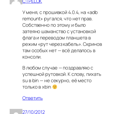
CTPELOK
У меня, с прошивкой 4.0.4, на «adb
remount» ругался, что нет прав.
Собственно по этому и было
затеяно шаманство с установкой
флага и переводом планшета в
режим «рут через кабель». Скринов
там особых нет — всё делалось в
консоли.
В любом случае — поздравляю с
успешной рутовкой. К слову, пихать
su в bin — не секурно, её место
только в xbin
Ответить
27/10/2012