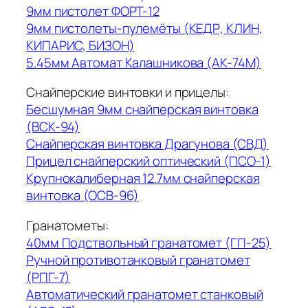
9мм пистолет ФОРТ-12
9мм пистолеты-пулемёты (КЕДР, КЛИН,
КИПАРИС, БИЗОН)
5.45мм Автомат Калашникова (АК-74М)
Снайперские винтовки и прицелы:
Бесшумная 9мм снайперская винтовка
(ВСК-94)
Снайперская винтовка Драгунова (СВД)
Прицел снайперский оптический (ПСО-1)
Крупнокалиберная 12.7мм снайперская
винтовка (ОСВ-96)
Гранатометы:
40мм Подствольный гранатомет (ГП-25)
Ручной противотанковый гранатомет
(РПГ-7)
Автоматический гранатомет станковый