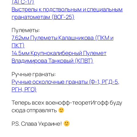
(АГС-17)
Выстрелы к подствольным и специальным
гранатометам (ВОГ-25)
Пулеметы:
7.62мм Пулеметы Калашникова (ПКМ и
ПКТ)
14.5мм Крупнокалиберный Пулемет
Владимирова Танковый (КПВТ)
Ручные гранаты:
Ручные осколочные гранаты (Ф-1, РГД-5,
РГН, РГО)
Теперь всех военофф-теоретИгофф буду
сюда отправлять
P.S. Слава Украине!