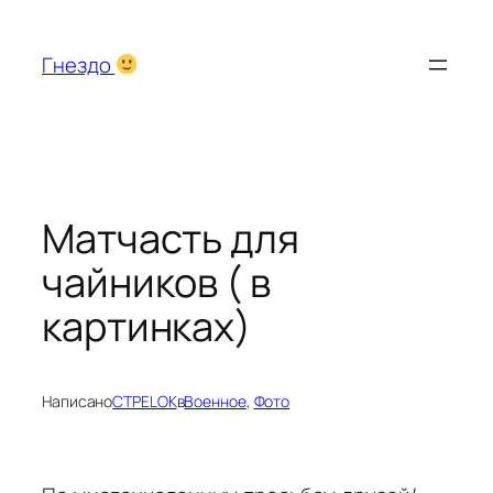
Перейти
к
Гнездо
содержимому
Матчасть для
чайников ( в
картинках)
Написано
CTPELOK
в
Военное
, 
Фото