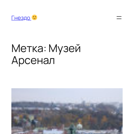
Перейти
к
Гнездо
содержимому
Метка:
Музей
Арсенал