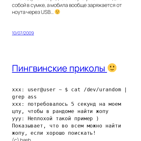
собой в сумке, а мобила вообще заряжается от
ноута через USB…
10/07/2009
Пингвинские приколы
xxx: user@user ~ $ cat /dev/urandom |
grep ass
xxx: потребовалось 5 секунд на моем
цпу, чтобы в рандоме найти жопу
yyy: Неплохой такой пример )
Показывает, что во всем можно найти
жопу, если хорошо поискать!
(c) bash