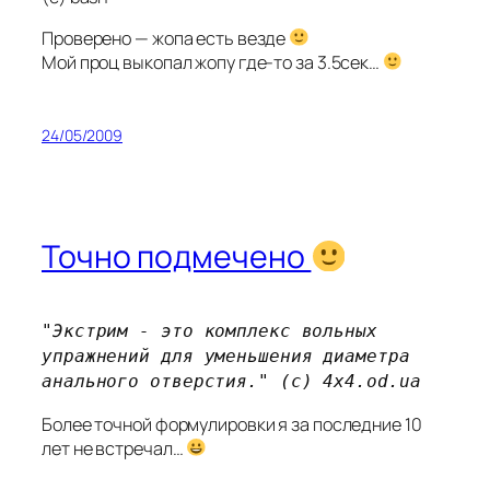
Проверено — жопа есть везде
Мой проц выкопал жопу где-то за 3.5сек…
24/05/2009
Точно подмечено
"Экстрим - это комплекс вольных
упражнений для уменьшения диаметра
анального отверстия." (с) 4x4.od.ua
Более точной формулировки я за последние 10
лет не встречал…